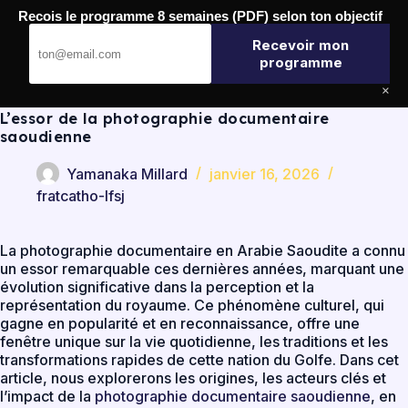
Passer
Recois le programme 8 semaines (PDF) selon ton objectif
au
FratCatho LFSJ
contenu
Recevoir mon
programme
×
L’essor de la photographie documentaire
saoudienne
Yamanaka Millard
janvier 16, 2026
fratcatho-lfsj
La photographie documentaire en Arabie Saoudite a connu
un essor remarquable ces dernières années, marquant une
évolution significative dans la perception et la
représentation du royaume. Ce phénomène culturel, qui
gagne en popularité et en reconnaissance, offre une
fenêtre unique sur la vie quotidienne, les traditions et les
transformations rapides de cette nation du Golfe. Dans cet
article, nous explorerons les origines, les acteurs clés et
l’impact de la
photographie documentaire saoudienne
, en