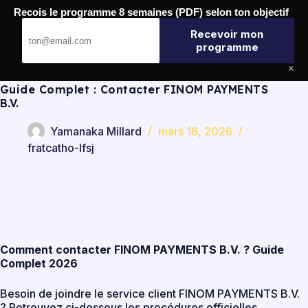
Passer
Recois le programme 8 semaines (PDF) selon ton objectif
au
FratCatho LFSJ
contenu
Recevoir mon
programme
×
Guide Complet : Contacter FINOM PAYMENTS
B.V.
Yamanaka Millard
mars 18, 2026
fratcatho-lfsj
Comment contacter FINOM PAYMENTS B.V. ? Guide
Complet 2026
Besoin de joindre le service client FINOM PAYMENTS B.V.
? Retrouvez ci-dessous les procédures officielles